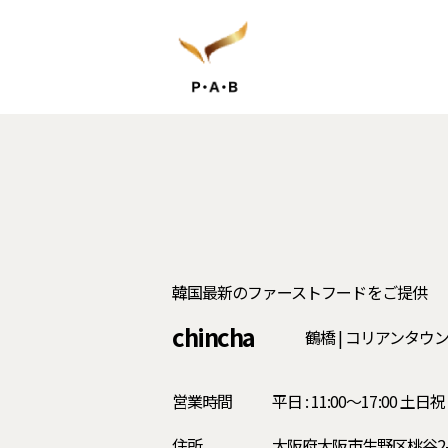
韓国最新のファーストフードをご提供
c
h
i
n
c
h
a
鶴橋 | コリアンタウ
営業時間
平日 : 11:00〜17:00 土日祝 :
住所
大阪府大阪市生野区桃谷2-7-11 